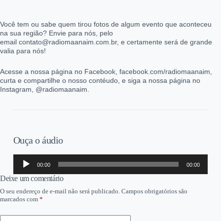
Você tem ou sabe quem tirou fotos de algum evento que aconteceu
na sua região? Envie para nós, pelo
email contato@radiomaanaim.com.br, e certamente será de grande
valia para nós!
Acesse a nossa página no Facebook, facebook.com/radiomaanaim,
curta e compartilhe o nosso contéudo, e siga a nossa página no
Instagram, @radiomaanaim.
Ouça o áudio
Tocador
00:00
00:00
de
áudio
Deixe um comentário
O seu endereço de e-mail não será publicado.
Campos obrigatórios são
marcados com
*