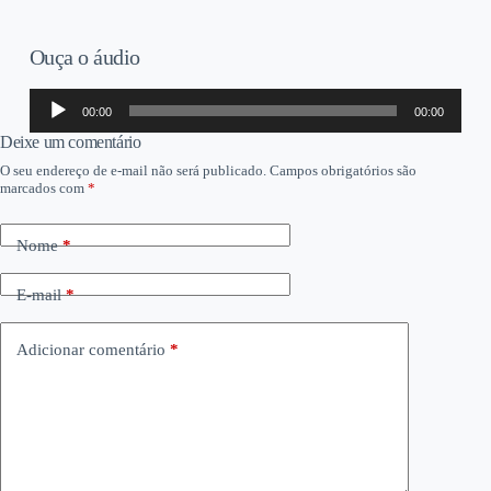
Ouça o áudio
Tocador
00:00
00:00
de
áudio
Deixe um comentário
O seu endereço de e-mail não será publicado.
Campos obrigatórios são
marcados com
*
Nome
*
E-mail
*
Adicionar comentário
*