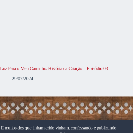
Luz Para o Meu Caminho: História da Criação – Episódio 03
29/07/2024
E muitos dos que tinham crido vinham, confessando e publicando