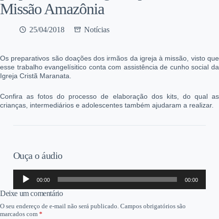
Missão Amazônia
25/04/2018
Notícias
Os preparativos são doações dos irmãos da igreja à missão, visto que
esse trabalho evangelísitico conta com assistência de cunho social da
Igreja Cristã Maranata.
Confira as fotos do processo de elaboração dos kits, do qual as
crianças, intermediários e adolescentes também ajudaram a realizar.
Ouça o áudio
Tocador
00:00
00:00
de
áudio
Deixe um comentário
O seu endereço de e-mail não será publicado.
Campos obrigatórios são
marcados com
*