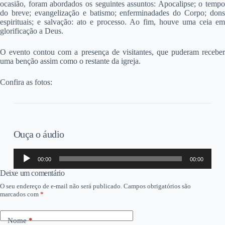
ocasião, foram abordados os seguintes assuntos: Apocalipse; o tempo
do breve; evangelização e batismo; enferminadades do Corpo; dons
espirituais; e salvação: ato e processo. Ao fim, houve uma ceia em
glorificação a Deus.
O evento contou com a presença de visitantes, que puderam receber
uma benção assim como o restante da igreja.
Confira as fotos:
Ouça o áudio
Tocador
00:00
00:00
de
áudio
Deixe um comentário
O seu endereço de e-mail não será publicado.
Campos obrigatórios são
marcados com
*
Nome
*