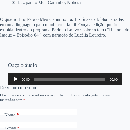
Luz para o Meu Caminho
,
Notícias
O quadro Luz Para o Meu Caminho traz histórias da bíblia narradas
em uma linguagem para o público infantil. Ouça a edição que foi
exibida dentro do programa Perfeito Louvor, sobre o tema “História de
Isaque – Episódio 04”, com narração de Lucélia Loureiro.
Ouça o áudio
Tocador
00:00
00:00
de
áudio
Deixe um comentário
O seu endereço de e-mail não será publicado.
Campos obrigatórios são
marcados com
*
Nome
*
E-mail
*