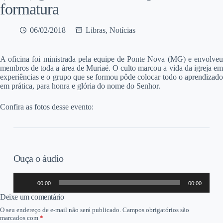
formatura
06/02/2018
Libras
,
Notícias
A oficina foi ministrada pela equipe de Ponte Nova (MG) e envolveu
membros de toda a área de Muriaé. O culto marcou a vida da igreja em
experiências e o grupo que se formou pôde colocar todo o aprendizado
em prática, para honra e glória do nome do Senhor.
Confira as fotos desse evento:
Ouça o áudio
Tocador
00:00
00:00
de
áudio
Deixe um comentário
O seu endereço de e-mail não será publicado.
Campos obrigatórios são
marcados com
*