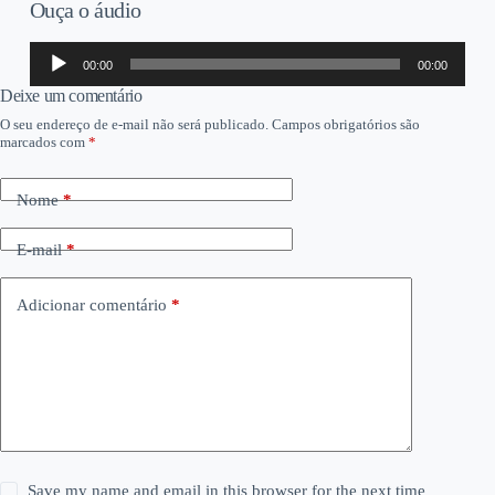
Ouça o áudio
Tocador
00:00
00:00
de
áudio
Deixe um comentário
O seu endereço de e-mail não será publicado.
Campos obrigatórios são
marcados com
*
Nome
*
E-mail
*
Adicionar comentário
*
Save my name and email in this browser for the next time