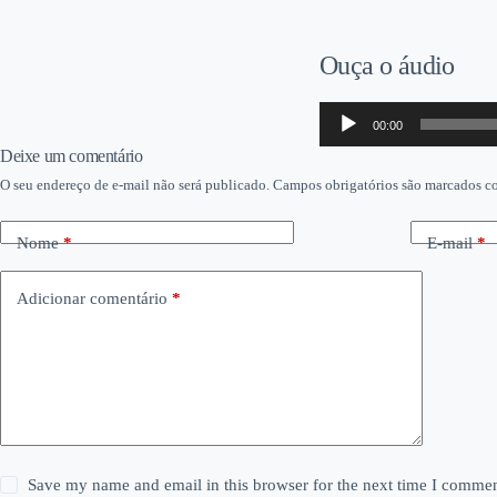
Ouça o áudio
Tocador
00:00
de
áudio
Deixe um comentário
O seu endereço de e-mail não será publicado.
Campos obrigatórios são marcados 
Nome
*
E-mail
*
Adicionar comentário
*
Save my name and email in this browser for the next time I commen