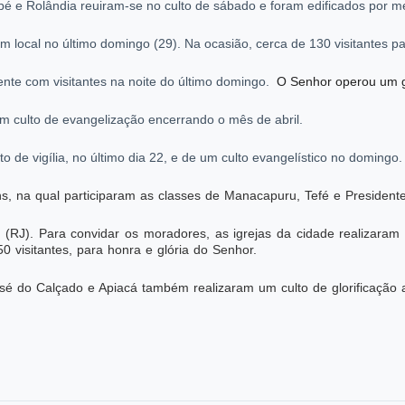
bé e Rolândia reuiram-se no culto de sábado e foram edificados por m
local no último domingo (29). Na ocasião, cerca de 130 visitantes par
te com visitantes na noite do último domingo.
O Senhor operou um g
 um culto de evangelização encerrando o mês de abril.
 de vigília, no último dia 22, e de um culto evangelístico no domingo.
s, na qual participaram as classes de
Manacapuru, Tefé e President
 (RJ). Para convidar os moradores, as igrejas da cidade realizara
visitantes, para honra e glória do Senhor.
osé do C
alçado e Apiacá também realizaram um culto de glorificação