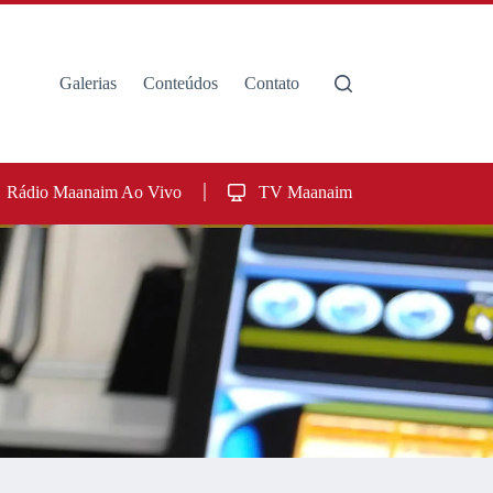
Galerias
Conteúdos
Contato
Rádio Maanaim Ao Vivo
TV Maanaim