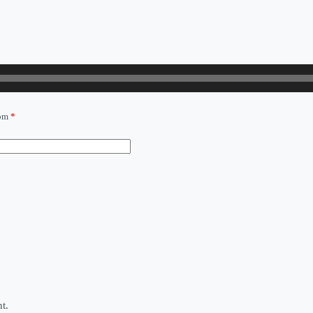
com
*
t.