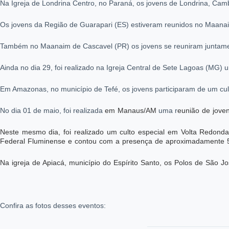
Na Igreja de Londrina Centro, no Paraná, os jovens de Londrina, Cam
Os jovens da Região de Guarapari (ES) estiveram reunidos no Maanaim 
Também no Maanaim de Cascavel (PR) os jovens se reuniram juntamen
Ainda no dia 29, foi realizado na Igreja Central de Sete Lagoas (MG)
Em Amazonas, no município de Tefé, os jovens participaram de um culto
No dia 01 de maio, foi realizad
a
em Manaus/AM
uma r
eunião de joven
Neste mesmo dia, foi realizado um culto especial em Volta Redonda
Federal Fluminense e contou com a presença de aproximadamente 50 
Na igreja de Apiacá, município do Espírito Santo, os Polos de São J
Confira as fotos desses eventos: