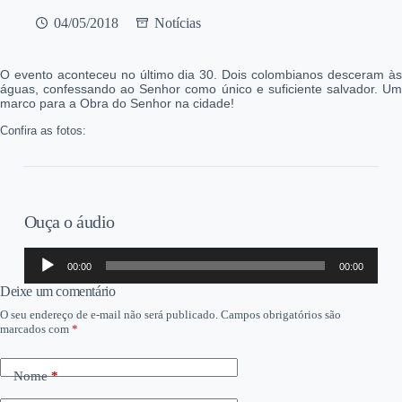
04/05/2018
Notícias
O evento aconteceu no último dia 30. Dois colombianos desceram às
águas, confessando ao Senhor como único e suficiente salvador. Um
marco para a Obra do Senhor na cidade!
Confira as fotos:
Ouça o áudio
Tocador
00:00
00:00
de
áudio
Deixe um comentário
O seu endereço de e-mail não será publicado.
Campos obrigatórios são
marcados com
*
Nome
*