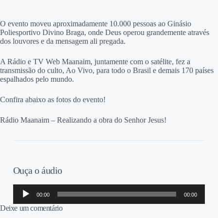
O evento moveu aproximadamente 10.000 pessoas ao Ginásio
Poliesportivo Divino Braga, onde Deus operou grandemente através
dos louvores e da mensagem ali pregada.
A Rádio e TV Web Maanaim, juntamente com o satélite, fez a
transmissão do culto, Ao Vivo, para todo o Brasil e demais 170 países
espalhados pelo mundo.
Confira abaixo as fotos do evento!
Rádio Maanaim – Realizando a obra do Senhor Jesus!
Ouça o áudio
Tocador
00:00
00:00
de
áudio
Deixe um comentário