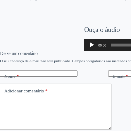
Ouça o áudio
Tocador
00:00
de
áudio
Deixe um comentário
O seu endereço de e-mail não será publicado.
Campos obrigatórios são marcados 
Nome
*
E-mail
*
Adicionar comentário
*