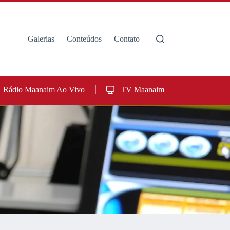
Galerias
Conteúdos
Contato
Rádio Maanaim Ao Vivo
TV Maanaim