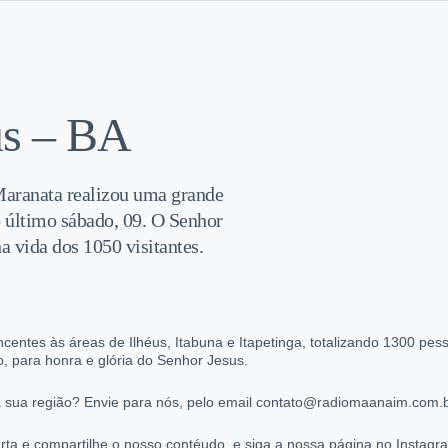
us – BA
Maranata realizou uma grande
 último sábado, 09. O Senhor
 vida dos 1050 visitantes.
centes às áreas de Ilhéus, Itabuna e Itapetinga, totalizando 1300 pes
o, para honra e glória do Senhor Jesus.
 sua região? Envie para nós, pelo email contato@radiomaanaim.com.br
ta e compartilhe o nosso contéudo, e siga a nossa página no Instag