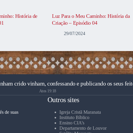
inho: História de
Luz Para o Meu Caminho: História da
01
Criação – Episódio 04
29/07/2024
inham crido vinham, confessando e publicando os seus feit
Atos 19:18
Outros sites
és de suas
Igreja Cristã Maranata
Instituto Bíblico
Ensino CIA’s
Departamento de Louvor