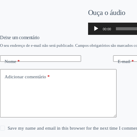
Ouça o áudio
Tocador
00:00
de
áudio
Deixe um comentário
O seu endereço de e-mail não será publicado.
Campos obrigatórios são marcados 
Nome
*
E-mail
*
Adicionar comentário
*
Save my name and email in this browser for the next time I commen