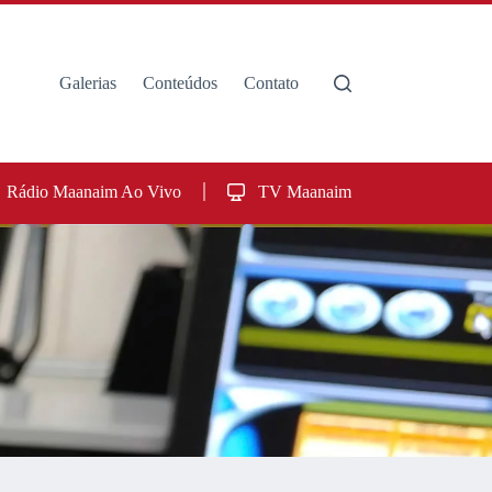
Galerias
Conteúdos
Contato
Rádio Maanaim Ao Vivo
TV Maanaim