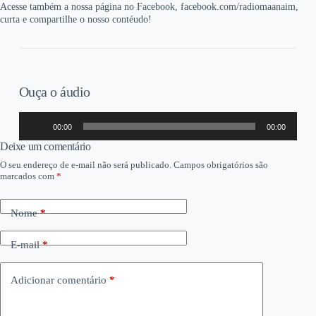
Acesse também a nossa página no Facebook, facebook.com/radiomaanaim,
curta e compartilhe o nosso contéudo!
Ouça o áudio
Tocador
00:00
00:00
de
áudio
Deixe um comentário
O seu endereço de e-mail não será publicado.
Campos obrigatórios são
marcados com
*
Nome
*
E-mail
*
Adicionar comentário
*