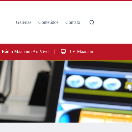
Galerias
Conteúdos
Contato
Rádio Maanaim Ao Vivo
TV Maanaim