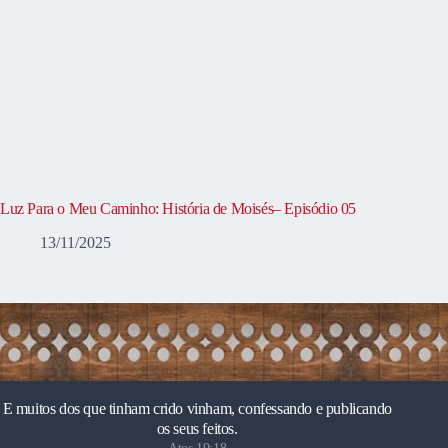
Luz Para o Meu Caminho: História de Moisés– Episódio 05
13/11/2025
E muitos dos que tinham crido vinham, confessando e publicando
os seus feitos.