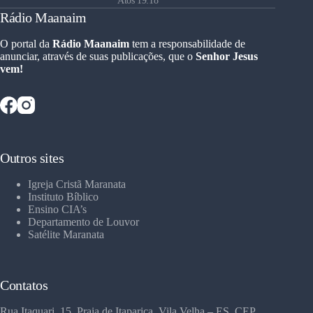
Atos 19:18
Rádio Maanaim
O portal da
Rádio Maanaim
tem a responsabilidade de
anunciar, através de suas publicações, que o
Senhor Jesus
vem!
Outros sites
Igreja Cristã Maranata
Instituto Bíblico
Ensino CIA’s
Departamento de Louvor
Satélite Maranata
Contatos
Rua Itaquari, 15, Praia de Itaparica, Vila Velha – ES, CEP