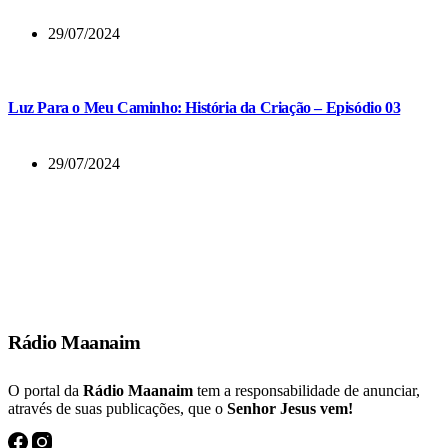
29/07/2024
Luz Para o Meu Caminho: História da Criação – Episódio 03
29/07/2024
E muitos dos que tinham crido vinham, confessando e publicando os
seus feitos.
Atos 19:18
Rádio Maanaim
O portal da
Rádio Maanaim
tem a responsabilidade de anunciar,
através de suas publicações, que o
Senhor Jesus vem!