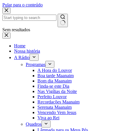
Pular para o conteúdo
Sem resultados
Home
Nossa história
A Rádio
Programas
A Hora do Louvor
Boa tarde Maanaim
Bom dia Maanaim
Finda-se este Dia
Nas Vigílias da Noite
Perfeito Louvor
Recordações Maanaim
Serenata Maanaim
Vencendo Vem Jesus
Viva ao Rei
Quadros
Lâmpada para os Meus Pés