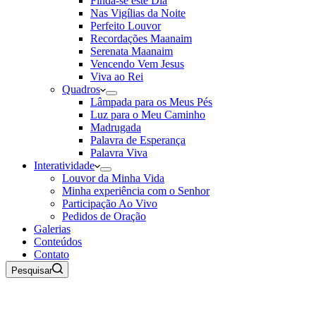
Finda-se este Dia
Nas Vigílias da Noite
Perfeito Louvor
Recordações Maanaim
Serenata Maanaim
Vencendo Vem Jesus
Viva ao Rei
Quadros
Lâmpada para os Meus Pés
Luz para o Meu Caminho
Madrugada
Palavra de Esperança
Palavra Viva
Interatividade
Louvor da Minha Vida
Minha experiência com o Senhor
Participação Ao Vivo
Pedidos de Oração
Galerias
Conteúdos
Contato
Pesquisar
09 de Agosto de 2026
Rádio Maanaim Ao Vivo
TV Maanaim