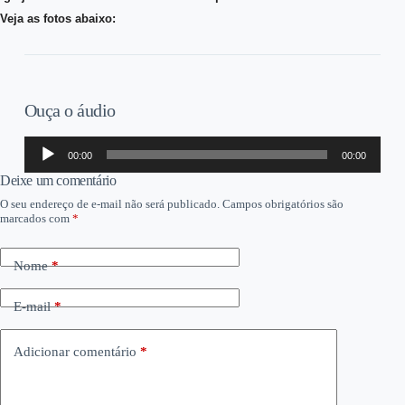
Veja as fotos abaixo:
Ouça o áudio
Tocador
00:00
00:00
de
áudio
Deixe um comentário
O seu endereço de e-mail não será publicado.
Campos obrigatórios são
marcados com
*
Nome
*
E-mail
*
Adicionar comentário
*