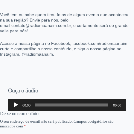
Você tem ou sabe quem tirou fotos de algum evento que aconteceu
na sua região? Envie para nós, pelo
email contato@radiomaanaim.com.br, e certamente será de grande
valia para nós!
Acesse a nossa página no Facebook, facebook.com/radiomaanaim,
curta e compartilhe o nosso contéudo, e siga a nossa página no
Instagram, @radiomaanaim.
Ouça o áudio
Tocador
00:00
00:00
de
áudio
Deixe um comentário
O seu endereço de e-mail não será publicado.
Campos obrigatórios são
marcados com
*