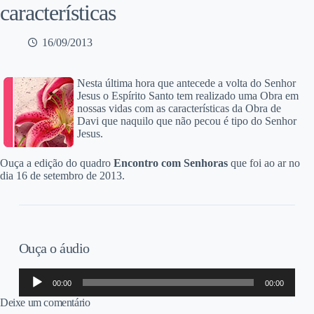
características
16/09/2013
Nesta última hora que antecede a volta do Senhor
Jesus o Espírito Santo tem realizado uma Obra em
nossas vidas com as características da Obra de
Davi que naquilo que não pecou é tipo do Senhor
Jesus.
Ouça a edição do quadro
Encontro com Senhoras
que foi ao ar no
dia 16 de setembro de 2013.
Ouça o áudio
Tocador
00:00
00:00
de
áudio
Deixe um comentário