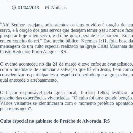
01/04/2019
Notícias
“A
h! Senhor, estejam, pois, atentos os teus ouvidos à oração do teu
servo, e à oração dos teus servos que desejam temer o teu nome; e faze
prosperar hoje o teu servo, e dá-lhe graça perante este homem. Então
era eu copeiro do rei.” Este trecho bíblico, Neemias 1:11, foi a base da
mensagem de um culto especial realizado na Igreja Cristã Maranata de
Cristo Redentor, Porto Alegre – RS.
O evento aconteceu no dia 24 de março e teve enfoque evangelístico,
com a finalidade de anunciar a salvação que há em Jesus, bem como
conscientizar os participantes a respeito do período que a igreja vive, o
qual antecede o arrebatamento.
O Pastor responsável pela igreja local, Tarcísio Telles, testificou a
respeito das experiências vivenciadas: “O culto foi uma grande benção.
Vários visitantes se identificaram com o momento profético apontado
pela mensagem”.
Culto especial no gabinete do Prefeito de Alvorada, RS