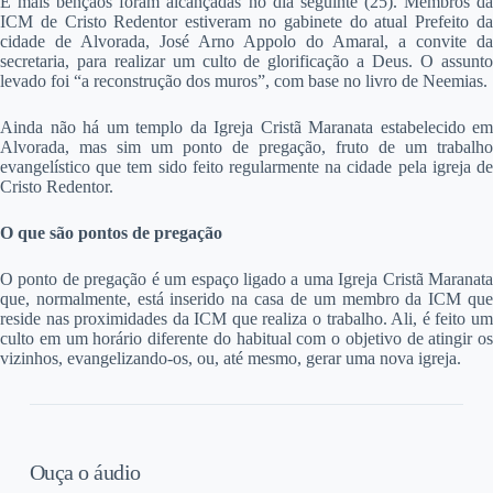
E mais bênçãos foram alcançadas no dia seguinte (25). Membros da
ICM de Cristo Redentor estiveram no gabinete do atual Prefeito da
cidade de Alvorada, José Arno Appolo do Amaral, a convite da
secretaria, para realizar um culto de glorificação a Deus. O assunto
levado foi “a reconstrução dos muros”, com base no livro de Neemias.
Ainda não há um templo da Igreja Cristã Maranata estabelecido em
Alvorada, mas sim um ponto de pregação, fruto de um trabalho
evangelístico que tem sido feito regularmente na cidade pela igreja de
Cristo Redentor.
O que são pontos de pregação
O ponto de pregação é um espaço ligado a uma Igreja Cristã Maranata
que, normalmente, está inserido na casa de um membro da ICM que
reside nas proximidades da ICM que realiza o trabalho. Ali, é feito um
culto em um horário diferente do habitual com o objetivo de atingir os
vizinhos, evangelizando-os, ou, até mesmo, gerar uma nova igreja.
Ouça o áudio