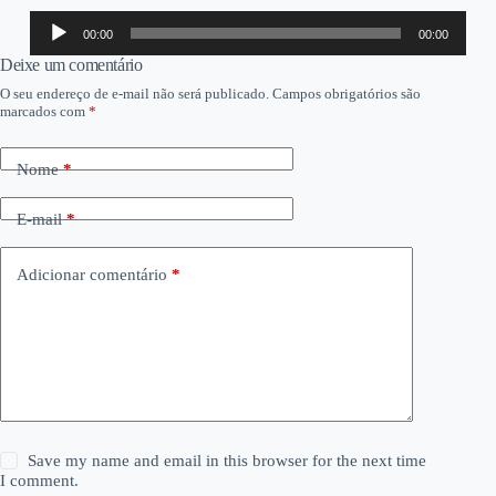
Tocador
00:00
00:00
de
áudio
Deixe um comentário
O seu endereço de e-mail não será publicado.
Campos obrigatórios são
marcados com
*
Nome
*
E-mail
*
Adicionar comentário
*
Save my name and email in this browser for the next time
I comment.