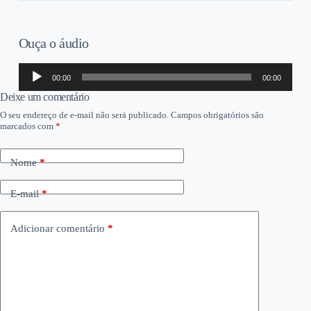
Ouça o áudio
Tocador
00:00
00:00
de
áudio
Deixe um comentário
O seu endereço de e-mail não será publicado.
Campos obrigatórios são
marcados com
*
Nome
*
E-mail
*
Adicionar comentário
*