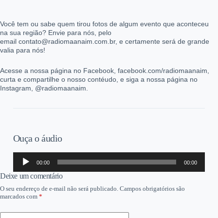
Você tem ou sabe quem tirou fotos de algum evento que aconteceu
na sua região? Envie para nós, pelo
email contato@radiomaanaim.com.br, e certamente será de grande
valia para nós!
Acesse a nossa página no Facebook, facebook.com/radiomaanaim,
curta e compartilhe o nosso contéudo, e siga a nossa página no
Instagram, @radiomaanaim.
Ouça o áudio
Tocador
00:00
00:00
de
áudio
Deixe um comentário
O seu endereço de e-mail não será publicado.
Campos obrigatórios são
marcados com
*