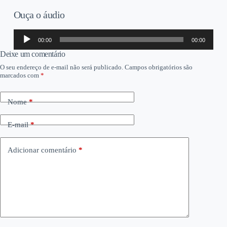
Ouça o áudio
Tocador
00:00
00:00
de
áudio
Deixe um comentário
O seu endereço de e-mail não será publicado.
Campos obrigatórios são
marcados com
*
Nome
*
E-mail
*
Adicionar comentário
*