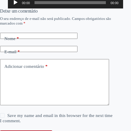
00:00
00:00
de
áudio
Deixe um comentário
O seu endereço de e-mail não será publicado.
Campos obrigatórios são
marcados com
*
Nome
*
E-mail
*
Adicionar comentário
*
Save my name and email in this browser for the next time
I comment.