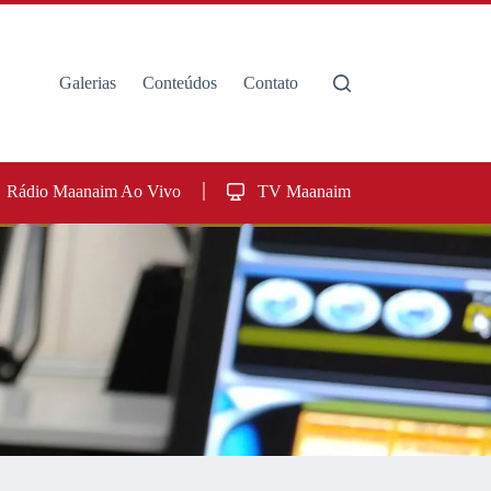
Galerias
Conteúdos
Contato
Rádio Maanaim Ao Vivo
TV Maanaim