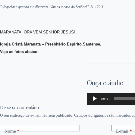
"Alegrei-me quando me disseram: Vamos a casa do Senhor!" Sl. 122:1
MARANATA, ORA VEM SENHOR JESUS!
Igreja Cristã Maranata – Presbitério Espírito Santense.
Veja as fotos abaixo:
Ouça o áudio
Tocador
00:00
de
áudio
Deixe um comentário
O seu endereço de e-mail não será publicado.
Campos obrigatórios são marcados 
Nome
*
E-mail
*