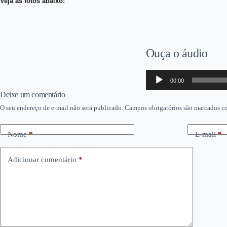
Veja as fotos abaixo:
Ouça o áudio
Tocador
00:00
de
áudio
Deixe um comentário
O seu endereço de e-mail não será publicado.
Campos obrigatórios são marcados 
Nome
*
E-mail
*
Adicionar comentário
*