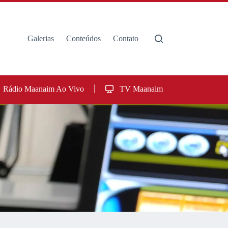
Galerias
Conteúdos
Contato
Rádio Maanaim Ao Vivo
TV Maanaim