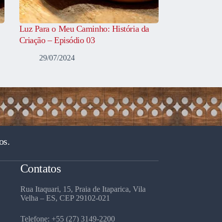
Luz Para o Meu Caminho: História da
Criação – Episódio 03
29/07/2024
os.
Contatos
Rua Itaquari, 15, Praia de Itaparica, Vila
Velha – ES, CEP 29102-021
Telefone: +55 (27) 3149-2200