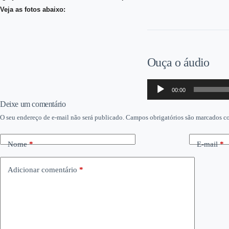
Veja as fotos abaixo:
Ouça o áudio
Tocador
00:00
de
áudio
Deixe um comentário
O seu endereço de e-mail não será publicado.
Campos obrigatórios são marcados 
Nome
*
E-mail
*
Adicionar comentário
*