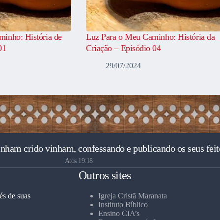
inho: História de
Luz Para o Meu Caminho: História da
01
Criação – Episódio 04
29/07/2024
inham crido vinham, confessando e publicando os seus feit
Atos 19:18
Outros sites
és de suas
Igreja Cristã Maranata
Instituto Bíblico
Ensino CIA’s