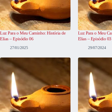
Luz Para o Meu Caminho: História de
Luz Para o Meu Cam
Elias – Episódio 06
Elias – Episódio 03
27/01/2025
29/07/2024