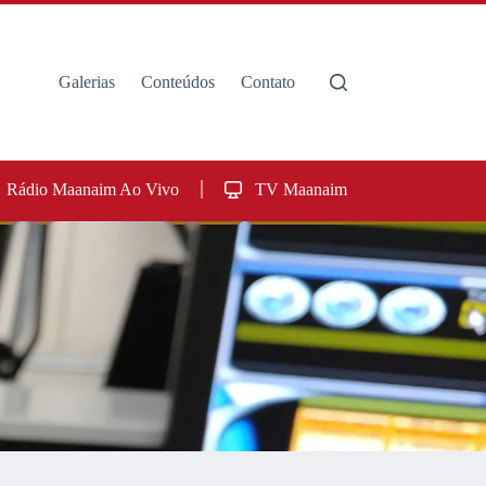
Galerias
Conteúdos
Contato
Rádio Maanaim Ao Vivo
TV Maanaim