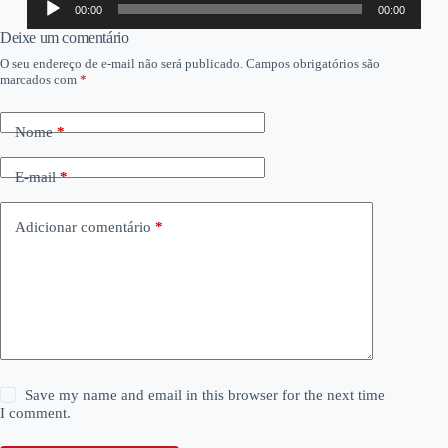
00:00
00:00
de
áudio
Deixe um comentário
O seu endereço de e-mail não será publicado.
Campos obrigatórios são
marcados com
*
Nome
*
E-mail
*
Adicionar comentário
*
Save my name and email in this browser for the next time
I comment.