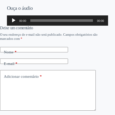
Ouça o áudio
Tocador
00:00
00:00
de
áudio
Deixe um comentário
O seu endereço de e-mail não será publicado.
Campos obrigatórios são
marcados com
*
Nome
*
E-mail
*
Adicionar comentário
*