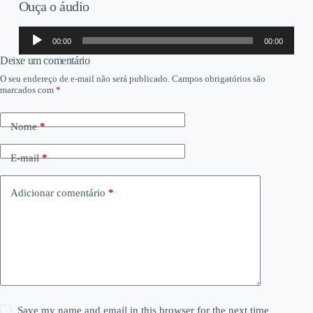
Ouça o áudio
Tocador
00:00
00:00
de
áudio
Deixe um comentário
O seu endereço de e-mail não será publicado.
Campos obrigatórios são
marcados com
*
Nome
*
E-mail
*
Adicionar comentário
*
Save my name and email in this browser for the next time