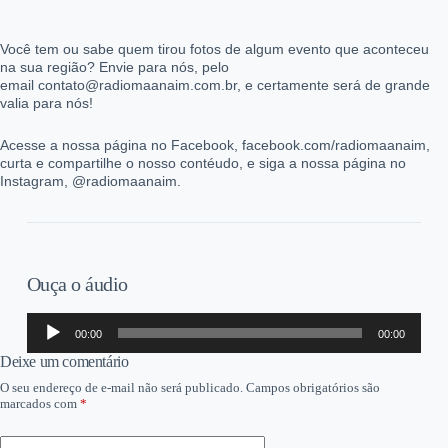
Você tem ou sabe quem tirou fotos de algum evento que aconteceu
na sua região? Envie para nós, pelo
email contato@radiomaanaim.com.br, e certamente será de grande
valia para nós!
Acesse a nossa página no Facebook, facebook.com/radiomaanaim,
curta e compartilhe o nosso contéudo, e siga a nossa página no
Instagram, @radiomaanaim.
Ouça o áudio
Tocador
00:00
00:00
de
áudio
Deixe um comentário
O seu endereço de e-mail não será publicado.
Campos obrigatórios são
marcados com
*