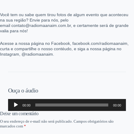
Você tem ou sabe quem tirou fotos de algum evento que aconteceu
na sua região? Envie para nós, pelo
email contato@radiomaanaim.com.br, e certamente será de grande
valia para nós!
Acesse a nossa página no Facebook, facebook.com/radiomaanaim,
curta e compartilhe o nosso contéudo, e siga a nossa página no
Instagram, @radiomaanaim.
Ouça o áudio
Tocador
00:00
00:00
de
áudio
Deixe um comentário
O seu endereço de e-mail não será publicado.
Campos obrigatórios são
marcados com
*