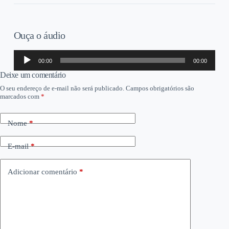
Ouça o áudio
Tocador
00:00
00:00
de
áudio
Deixe um comentário
O seu endereço de e-mail não será publicado.
Campos obrigatórios são
marcados com
*
Nome
*
E-mail
*
Adicionar comentário
*