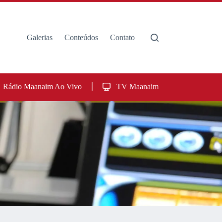
Galerias
Conteúdos
Contato
Rádio Maanaim Ao Vivo
TV Maanaim