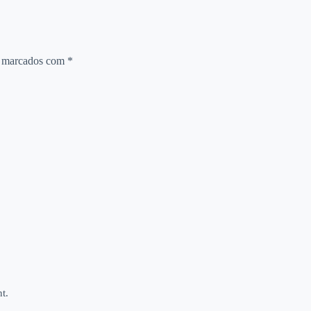
o marcados com
*
t.