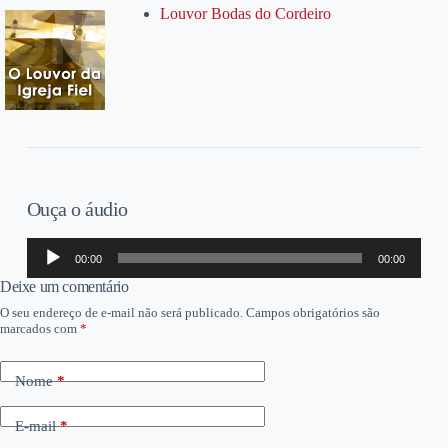
Louvor Bodas do Cordeiro
Ouça o áudio
Tocador
00:00
00:00
de
áudio
Deixe um comentário
O seu endereço de e-mail não será publicado.
Campos obrigatórios são
marcados com
*
Nome
*
E-mail
*