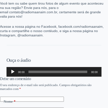
Você tem ou sabe quem tirou fotos de algum evento que aconteceu
na sua região? Envie para nós, para o
email contato@radiomaanaim.com.br, certamente será de grande
valia para nós!
Acesse a nossa página no Facebook, facebook.com/radiomaanaim,
curta e compartilhe o nosso contéudo, e siga a nossa página no
Instagram, @radiomaanaim.
Ouça o áudio
Tocador
00:00
00:00
de
áudio
Deixe um comentário
O seu endereço de e-mail não será publicado.
Campos obrigatórios são
marcados com
*
Nome
*