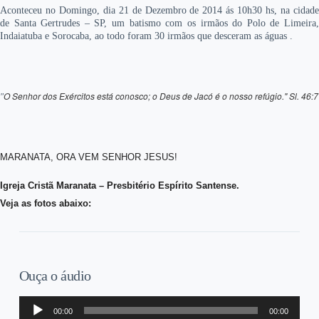
Aconteceu no Domingo, dia 21 de Dezembro de 2014 ás 10h30 hs, na cidade
de Santa Gertrudes – SP, um batismo com os irmãos do Polo de Limeira,
Indaiatuba e Sorocaba, ao todo foram 30 irmãos que desceram as águas .
O Senhor dos Exércitos está conosco; o Deus de Jacó é o nosso refúgio." Sl. 46:7
"
MARANATA, ORA VEM SENHOR JESUS!
Igreja Cristã Maranata – Presbitério Espírito Santense.
Veja as fotos abaixo:
Ouça o áudio
Tocador
00:00
00:00
de