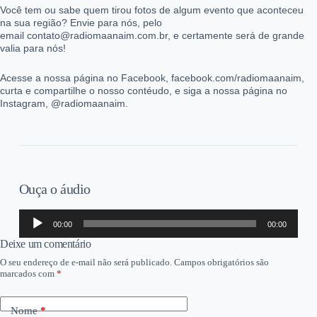
Você tem ou sabe quem tirou fotos de algum evento que aconteceu
na sua região? Envie para nós, pelo
email contato@radiomaanaim.com.br, e certamente será de grande
valia para nós!
Acesse a nossa página no Facebook, facebook.com/radiomaanaim,
curta e compartilhe o nosso contéudo, e siga a nossa página no
Instagram, @radiomaanaim.
Ouça o áudio
Tocador
00:00
00:00
de
áudio
Deixe um comentário
O seu endereço de e-mail não será publicado.
Campos obrigatórios são
marcados com
*
Nome
*