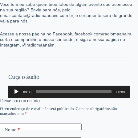
Você tem ou sabe quem tirou fotos de algum evento que aconteceu
na sua região? Envie para nós, pelo
email contato@radiomaanaim.com.br, e certamente será de grande
valia para nós!
Acesse a nossa página no Facebook, facebook.com/radiomaanaim,
curta e compartilhe o nosso contéudo, e siga a nossa página no
Instagram, @radiomaanaim.
Ouça o áudio
Tocador
00:00
00:00
de
áudio
Deixe um comentário
O seu endereço de e-mail não será publicado.
Campos obrigatórios são
marcados com
*
Nome
*