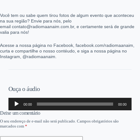
Você tem ou sabe quem tirou fotos de algum evento que aconteceu
na sua região? Envie para nós, pelo
email contato@radiomaanaim.com.br, e certamente será de grande
valia para nós!
Acesse a nossa página no Facebook, facebook.com/radiomaanaim,
curta e compartilhe o nosso contéudo, e siga a nossa página no
Instagram, @radiomaanaim.
Ouça o áudio
Tocador
00:00
00:00
de
áudio
Deixe um comentário
O seu endereço de e-mail não será publicado.
Campos obrigatórios são
marcados com
*