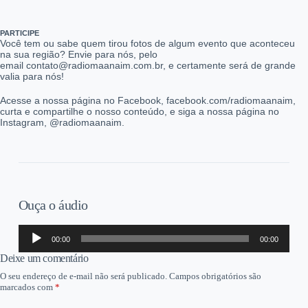
PARTICIPE
Você tem ou sabe quem tirou fotos de algum evento que aconteceu
na sua região? Envie para nós, pelo
email contato@radiomaanaim.com.br, e certamente será de grande
valia para nós!
Acesse a nossa página no Facebook, facebook.com/radiomaanaim,
curta e compartilhe o nosso conteúdo, e siga a nossa página no
Instagram, @radiomaanaim.
Ouça o áudio
Tocador
00:00
00:00
de
áudio
Deixe um comentário
O seu endereço de e-mail não será publicado.
Campos obrigatórios são
marcados com
*