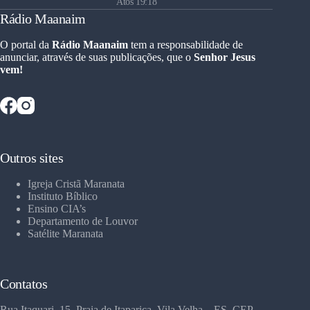
Atos 19:18
Rádio Maanaim
O portal da
Rádio Maanaim
tem a responsabilidade de
anunciar, através de suas publicações, que o
Senhor Jesus
vem!
Outros sites
Igreja Cristã Maranata
Instituto Bíblico
Ensino CIA’s
Departamento de Louvor
Satélite Maranata
Contatos
Rua Itaquari, 15, Praia de Itaparica, Vila Velha – ES, CEP