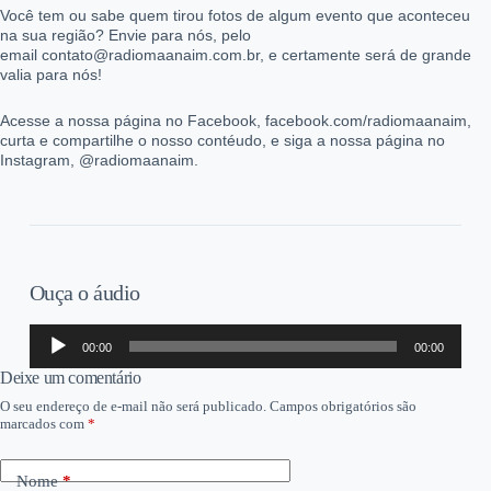
Você tem ou sabe quem tirou fotos de algum evento que aconteceu
na sua região? Envie para nós, pelo
email contato@radiomaanaim.com.br, e certamente será de grande
valia para nós!
Acesse a nossa página no Facebook, facebook.com/radiomaanaim,
curta e compartilhe o nosso contéudo, e siga a nossa página no
Instagram, @radiomaanaim.
Ouça o áudio
Tocador
00:00
00:00
de
áudio
Deixe um comentário
O seu endereço de e-mail não será publicado.
Campos obrigatórios são
marcados com
*
Nome
*