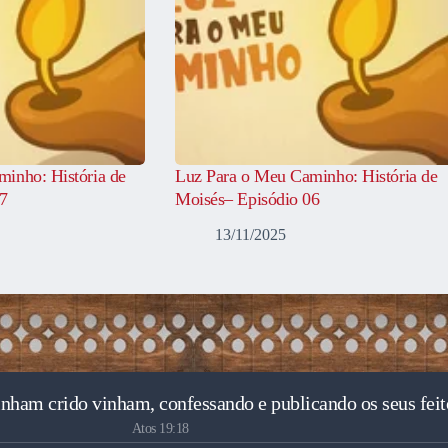
inho: História de
Luz Para o Meu Caminho: História de
07
Moisés– Episódio 06
13/11/2025
inham crido vinham, confessando e publicando os seus feit
Atos 19:18