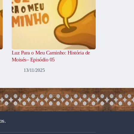
Luz Para o Meu Caminho: História de
Moisés– Episódio 05
13/11/2025
os.