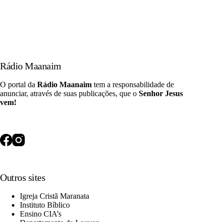
E muitos dos que tinham crido vinham, confessando e publicando
os seus feitos.
Atos 19:18
Rádio Maanaim
O portal da
Rádio Maanaim
tem a responsabilidade de
anunciar, através de suas publicações, que o
Senhor Jesus
vem!
Outros sites
Igreja Cristã Maranata
Instituto Bíblico
Ensino CIA’s