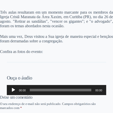
T
rês aulas resultaram em um momento marcante para os membros da
Igreja Cristã Maranata da Área Xaxim, em Curitiba (PR), no dia 26 de
agosto. "Retirar as sandálias", "vencer os gigantes"; e "o advogado",
foram os temas abordados nesta ocasião.
Mais uma vez, Deus visitou a Sua igreja de maneira especial e bençãos
foram derramadas sobre a congregação.
Confira as fotos do evento:
Ouça o áudio
Tocador
00:00
00:00
de
áudio
Deixe um comentário
O seu endereço de e-mail não será publicado.
Campos obrigatórios são
marcados com
*