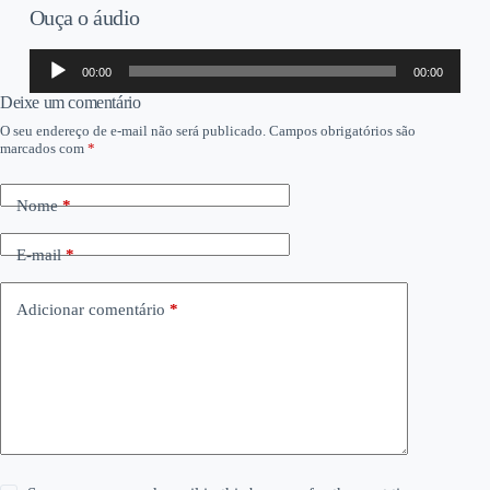
Ouça o áudio
Tocador
00:00
00:00
de
áudio
Deixe um comentário
O seu endereço de e-mail não será publicado.
Campos obrigatórios são
marcados com
*
Nome
*
E-mail
*
Adicionar comentário
*