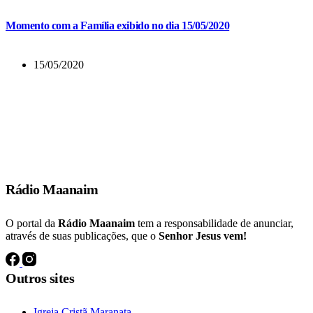
Momento com a Família exibido no dia 15/05/2020
15/05/2020
E muitos dos que tinham crido vinham, confessando e publicando os
seus feitos.
Atos 19:18
Rádio Maanaim
O portal da
Rádio Maanaim
tem a responsabilidade de anunciar,
através de suas publicações, que o
Senhor Jesus vem!
Outros sites
Igreja Cristã Maranata