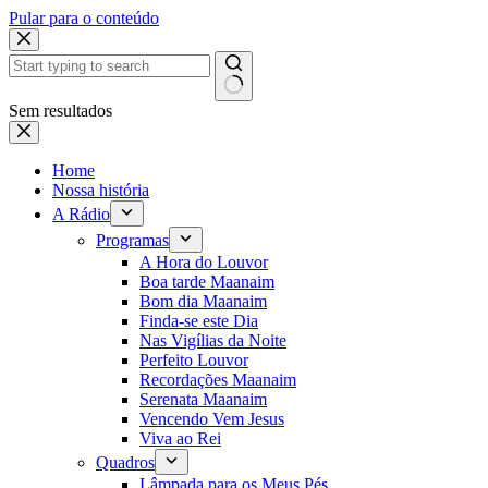
Pular para o conteúdo
Sem resultados
Home
Nossa história
A Rádio
Programas
A Hora do Louvor
Boa tarde Maanaim
Bom dia Maanaim
Finda-se este Dia
Nas Vigílias da Noite
Perfeito Louvor
Recordações Maanaim
Serenata Maanaim
Vencendo Vem Jesus
Viva ao Rei
Quadros
Lâmpada para os Meus Pés