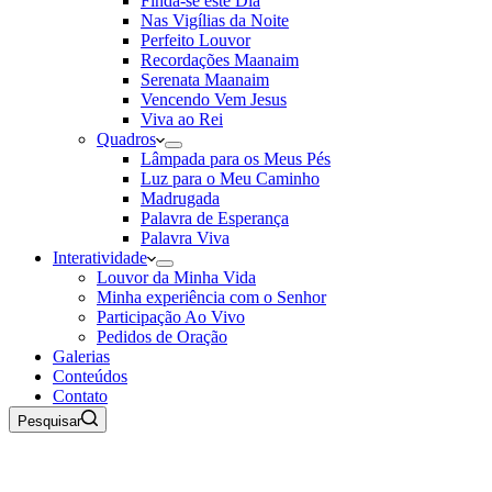
Finda-se este Dia
Nas Vigílias da Noite
Perfeito Louvor
Recordações Maanaim
Serenata Maanaim
Vencendo Vem Jesus
Viva ao Rei
Quadros
Lâmpada para os Meus Pés
Luz para o Meu Caminho
Madrugada
Palavra de Esperança
Palavra Viva
Interatividade
Louvor da Minha Vida
Minha experiência com o Senhor
Participação Ao Vivo
Pedidos de Oração
Galerias
Conteúdos
Contato
Pesquisar
08 de Agosto de 2026
Rádio Maanaim Ao Vivo
TV Maanaim