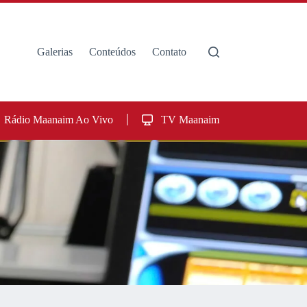
Galerias
Conteúdos
Contato
Rádio Maanaim Ao Vivo
TV Maanaim