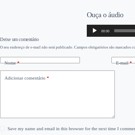
Ouça o áudio
Tocador
00:00
de
áudio
Deixe um comentário
O seu endereço de e-mail não será publicado.
Campos obrigatórios são marcados 
Nome
*
E-mail
*
Adicionar comentário
*
Save my name and email in this browser for the next time I commen