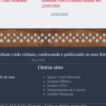
Culto Momento
Momento com a Família exibido em
22/05/2020
22/05/2020
inham crido vinham, confessando e publicando os seus feit
Atos 19:18
Outros sites
és de suas
Igreja Cristã Maranata
Instituto Bíblico
Ensino CIA’s
Departamento de Louvor
Satélite Maranata
ght © 2026 Rádio Maanaim - Todos os direitos reservados