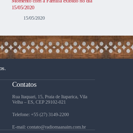
Momento com a Família exibido no dia
15/05/2020
15/05/2020
os.
Contatos
Rua Itaquari, 15, Praia de Itaparica, Vila
Velha – ES, CEP 29102-021
Telefone: +55 (27) 3149-2200
E-mail: contato@radiomaanaim.com.br