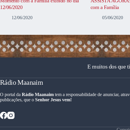
Momento com a Família exibido no dia
ASSISTA AGORA: 
12/06/2020
com a Família
12/06/2020
05/06/2020
E muitos dos que t
Rádio Maanaim
O portal da
Rádio Maanaim
tem a responsabilidade de anunciar, atrav
publicações, que o
Senhor Jesus vem!
Copyri