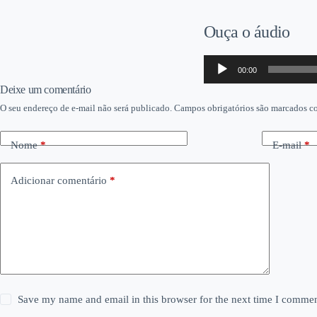
Ouça o áudio
Tocador
00:00
de
áudio
Deixe um comentário
O seu endereço de e-mail não será publicado.
Campos obrigatórios são marcados 
Nome
*
E-mail
*
Adicionar comentário
*
Save my name and email in this browser for the next time I commen