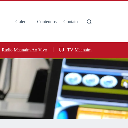
Galerias
Conteúdos
Contato
Rádio Maanaim Ao Vivo
TV Maanaim