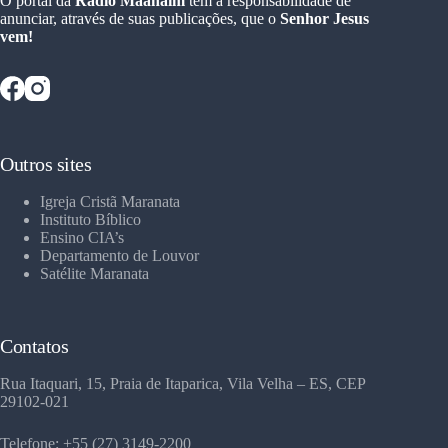
O portal da
Rádio Maanaim
tem a responsabilidade de
anunciar, através de suas publicações, que o
Senhor Jesus
vem!
Outros sites
Igreja Cristã Maranata
Instituto Bíblico
Ensino CIA’s
Departamento de Louvor
Satélite Maranata
Contatos
Rua Itaquari, 15, Praia de Itaparica, Vila Velha – ES, CEP
29102-021
Telefone: +55 (27) 3149-2200