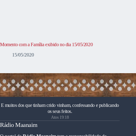
Momento com a Família exibido no dia 15/05/2020
15/05/2020
E muitos dos que tinham crido vinham, confessando e publicando
os seus feitos.
Atos 19:18
Rádio Maanaim