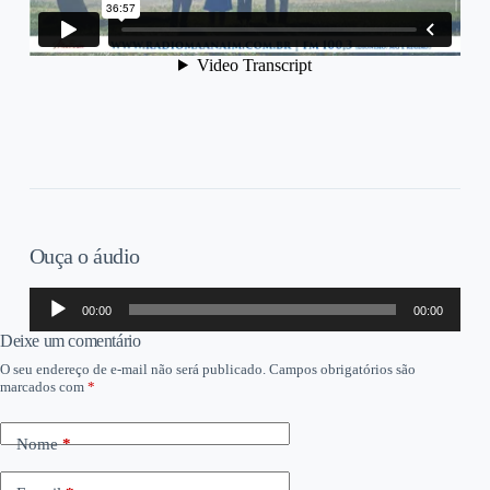
Ouça o áudio
Tocador
00:00
00:00
de
áudio
Deixe um comentário
O seu endereço de e-mail não será publicado.
Campos obrigatórios são
marcados com
*
Nome
*